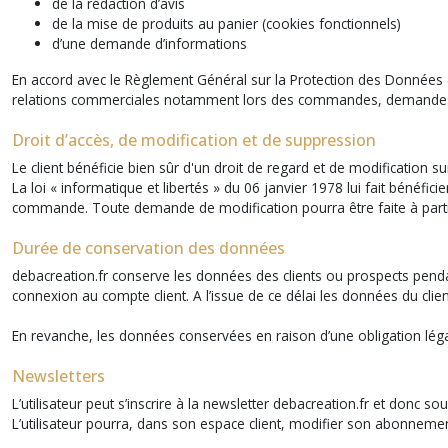
de la rédaction d’avis
de la mise de produits au panier (cookies fonctionnels)
d’une demande d’informations
En accord avec le Règlement Général sur la Protection des Données 
relations commerciales notamment lors des commandes, demandes d’in
Droit d’accès, de modification et de suppression
Le client bénéficie bien sûr d'un droit de regard et de modification s
La loi « informatique et libertés » du 06 janvier 1978 lui fait bénéfi
commande. Toute demande de modification pourra être faite à partir d
Durée de conservation des données
debacreation.fr conserve les données des clients ou prospects penda
connexion au compte client. A l’issue de ce délai les données du clie
En revanche, les données conservées en raison d’une obligation lég
Newsletters
L’utilisateur peut s’inscrire à la newsletter debacreation.fr et donc
L’utilisateur pourra, dans son espace client, modifier son abonnement