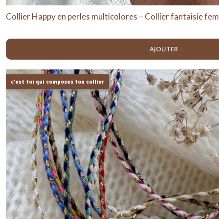
Collier Happy en perles multicolores – Collier fantaisie fe
AJOUTER
c'est toi qui composes ton collier