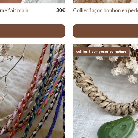
30
€
mme fait main
Collier façon bonbon en perl
collier à composer soi-même