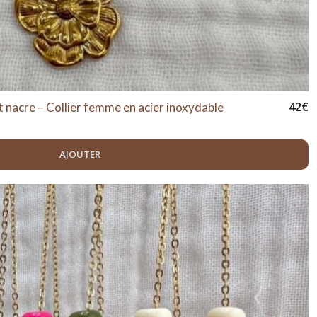
42
€
t nacre – Collier femme en acier inoxydable
AJOUTER