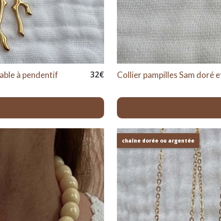
32
€
able à pendentif
Collier pampilles Sam doré e
chaîne dorée ou argentée