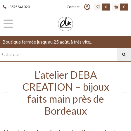
0675641020
Contact
0
0
Boutique fermée jusqu’au 25 août, à très vite…
L’atelier DEBA
CREATION – bijoux
faits main près de
Bordeaux