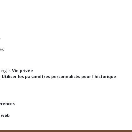
.
es
'onglet
Vie privée
z
Utiliser les paramètres personnalisés pour l'historique
érences
s web