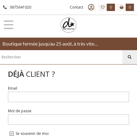
0675641020
Contact
0
0
Boutique fermée jusqu’au 25 août, à très vite…
DÉJÀ
CLIENT ?
Email
Mot de passe
Se souvenir de moi