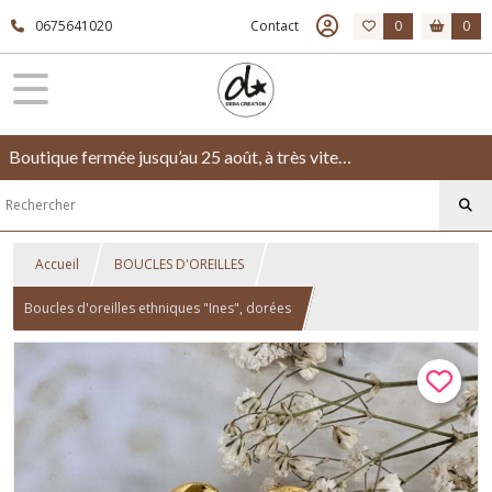
0675641020
Contact
0
0
Boutique fermée jusqu’au 25 août, à très vite…
Accueil
BOUCLES D'OREILLES
Boucles d'oreilles ethniques "Ines", dorées