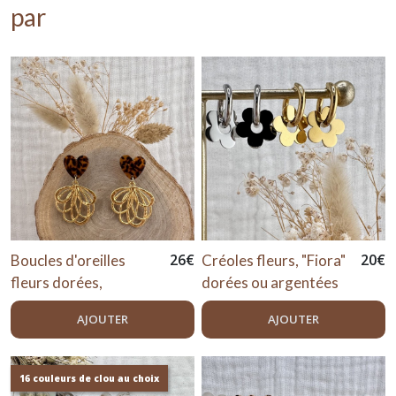
par
26
€
20
€
Boucles d'oreilles
Créoles fleurs, "Fiora"
fleurs dorées,
dorées ou argentées
"Savane"
AJOUTER
AJOUTER
16 couleurs de clou au choix