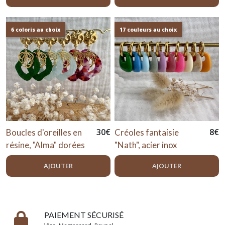
6 coloris au choix
17 couleurs au choix
30
€
8
€
Boucles d'oreilles en
Créoles fantaisie
résine, "Alma" dorées
"Nath", acier inox
AJOUTER
AJOUTER
PAIEMENT SÉCURISÉ