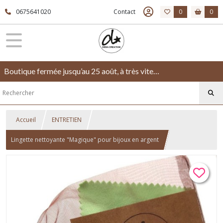
0675641020
Contact
0
0
Boutique fermée jusqu’au 25 août, à très vite…
Accueil
ENTRETIEN
Lingette nettoyante "Magique" pour bijoux en argent