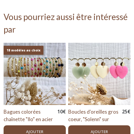
Vous pourriez aussi être intéressé
par
18 modèles au choix
10
€
25
€
Bagues colorées
Boucles d'oreilles gros
chaînette "Ilo" en acier
coeur, "Solenn" sur
inox doré
crochets or ou argent
AJOUTER
AJOUTER